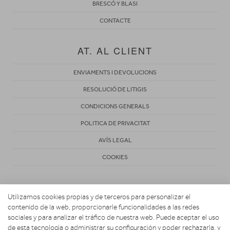
BRESCÓ Y BLASI
CONTACTE
AT. AL CLIENT
ENVIAMENTS I DEVOLUCIONS
RESOLUCIÓ DE LITIGIS
CONDICIONS GENERALS
POLITICA DE PRIVACITAT
AVÍS LEGAL
COOKIES
Utilizamos cookies propias y de terceros para personalizar el
contenido de la web, proporcionarle funcionalidades a las redes
sociales y para analizar el tráfico de nuestra web. Puede aceptar el uso
de esta tecnología o administrar su configuración y poder rechazarla, y