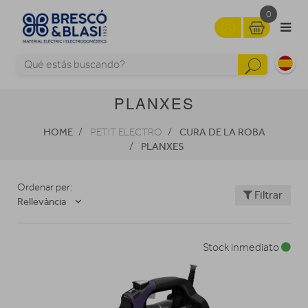
0
PLANXES
HOME
CURA DE LA ROBA
PETIT ELECTRO
PLANXES
Ordenar per:
Filtrar
Rellevància
Stock inmediato