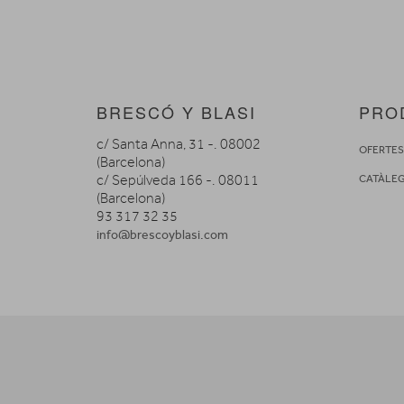
BRESCÓ Y BLASI
PRO
c/ Santa Anna, 31 -. 08002
OFERTE
(Barcelona)
c/ Sepúlveda 166 -. 08011
CATÀLE
(Barcelona)
93 317 32 35
info@brescoyblasi.com