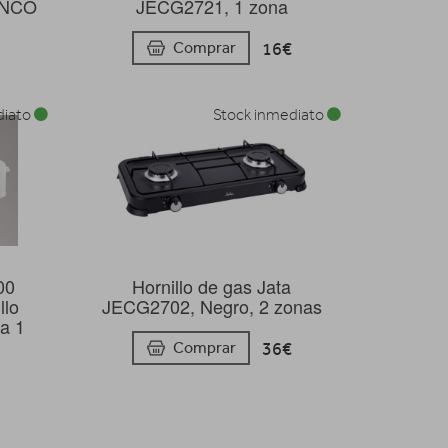
ANCO
JECG2721, 1 zona
16€
Comprar
diato
Stock inmediato
00
Hornillo de gas Jata
llo
JECG2702, Negro, 2 zonas
ca 1
36€
Comprar