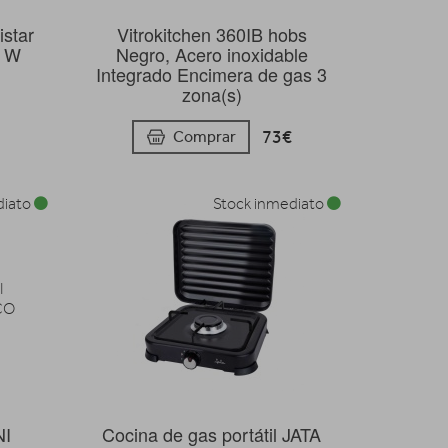
istar
Vitrokitchen 360IB hobs
0 W
Negro, Acero inoxidable
Integrado Encimera de gas 3
zona(s)
73€
Comprar
diato
Stock inmediato
NI
Cocina de gas portátil JATA