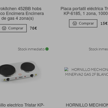
trokitchen 452BB hobs
Placa portatil eléctrica Tr
nco Encimera Encimera
KP-6185, 1 zona, 100
de gas 4 zona(s)
15€
Comprar
76€
Comprar
Stock inmediato
Stock inme
llo electrico Tristar KP-
HORNILLO MECHIO