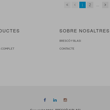
1
2
...
DUCTES
SOBRE NOSALTRES
S
BRESCÓ Y BLASI
G COMPLET
CONTACTE