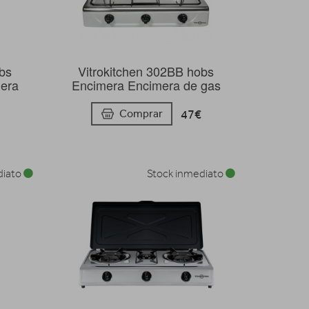
bs
Vitrokitchen 302BB hobs
era
Encimera Encimera de gas
47€
Comprar
diato
Stock inmediato