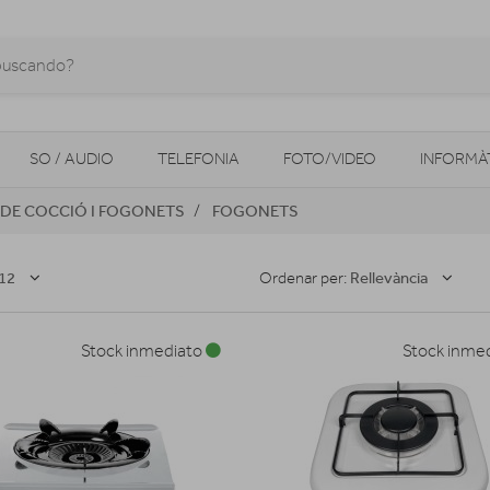
SO / AUDIO
TELEFONIA
FOTO/VIDEO
INFORMÀ
 DE COCCIÓ I FOGONETS
FOGONETS
MOBILITAT URBANA
NAVEGADORS GPS
CONSOLES
12
Rellevància
Ordenar per:
Stock inmediato
Stock inme