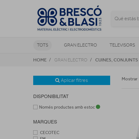
TOTS
GRAN ELECTRO
TELEVISORS
HOME
CUINES, CONJUNTS
GRAN ELECTRO
CLIMATITZACIÓ I CALEFACCIÓ
Mostrar 
Aplicar filtres
DISPONIBILITAT
Només productes amb estoc
MARQUES
CECOTEC
FM