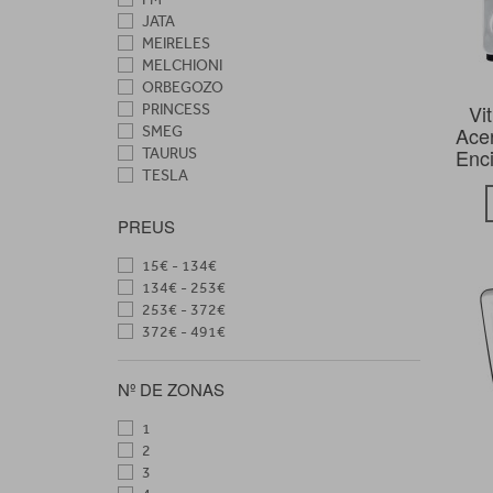
JATA
MEIRELES
MELCHIONI
ORBEGOZO
Vi
PRINCESS
Acer
SMEG
Enc
TAURUS
TESLA
TRISTAR
VITROKITCHEN
PREUS
15€ - 134€
134€ - 253€
253€ - 372€
372€ - 491€
Nº DE ZONAS
1
2
3