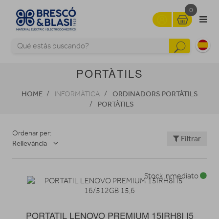
0
PORTÀTILS
HOME
ORDINADORS PORTÀTILS
INFORMÀTICA
PORTÀTILS
Ordenar per:
Filtrar
Rellevància
Stock inmediato
PORTATIL LENOVO PREMIUM 15IRH8I I5