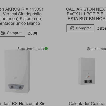
CAL. ARISTON NEX
ton AKROS R X 113031
EVOX11 LPGPIB E
 Vertical Sin depósito
ESTA.BUT BN HOR
stantánea) Sistema de
lentador único Blanco
381
Comprar
268€
Comprar
Stock inmediato
Stock inme
on fast RX Horizontal Sin
Calentador Cointra