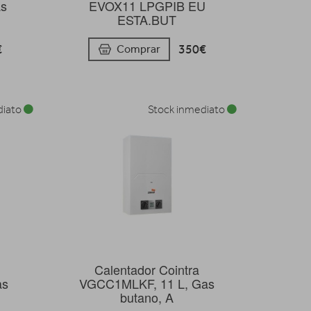
as
EVOX11 LPGPIB EU
ESTA.BUT
€
350€
Comprar
diato
Stock inmediato
Calentador Cointra
as
VGCC1MLKF, 11 L, Gas
butano, A