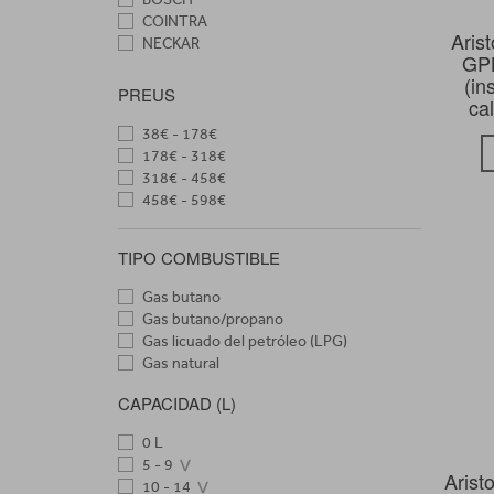
COINTRA
Aris
NECKAR
GPL
(in
PREUS
ca
38€ - 178€
178€ - 318€
318€ - 458€
458€ - 598€
TIPO COMBUSTIBLE
Gas butano
Gas butano/propano
Gas licuado del petróleo (LPG)
Gas natural
CAPACIDAD (L)
0 L
5 - 9
Arist
10 - 14