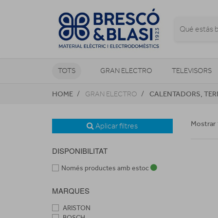
TOTS
GRAN ELECTRO
TELEVISORS
HOME
CALENTADORS, TER
GRAN ELECTRO
CLIMATITZACIÓ I CALEFACCIÓ
Mostrar 
Aplicar filtres
DISPONIBILITAT
Només productes amb estoc
MARQUES
ARISTON
BOSCH