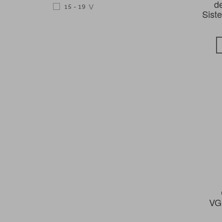
d
15 - 19
Sist
VG