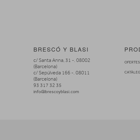
BRESCÓ Y BLASI
PRO
c/ Santa Anna, 31 -. 08002
OFERTE
(Barcelona)
c/ Sepúlveda 166 -. 08011
CATÀLE
(Barcelona)
93 317 32 35
info@brescoyblasi.com