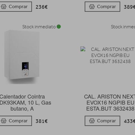
236€
389
Comprar
Comprar
Stock inmediato
Stock inme
Calentador Cointra
CAL. ARISTON NEX
DK93KAM, 10 L, Gas
EVOX16 NGPIB EU
butano, A
ESTA.BUT 3632438
381€
433
Comprar
Comprar