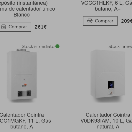
epósito (instantánea)
VGCC1HLKF, 6 L, G
ema de calentador único
butano, A+
Blanco
209
Comprar
261€
Comprar
Stock inmediato
Stock inme
Calentador Cointra
Calentador Cointra
CC1MGKF, 11 L, Gas
V0DK93IAM, 10 L, G
butano, A
natural, A