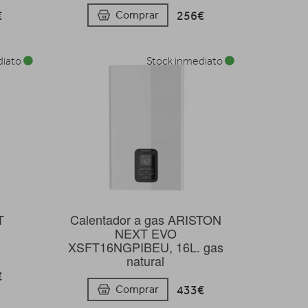
€
256€
Comprar
diato
Stock inmediato
T
Calentador a gas ARISTON
NEXT EVO
XSFT16NGPIBEU, 16L. gas
natural
€
433€
Comprar