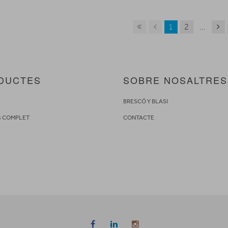
1
2
...
DUCTES
SOBRE NOSALTRES
S
BRESCÓ Y BLASI
G COMPLET
CONTACTE