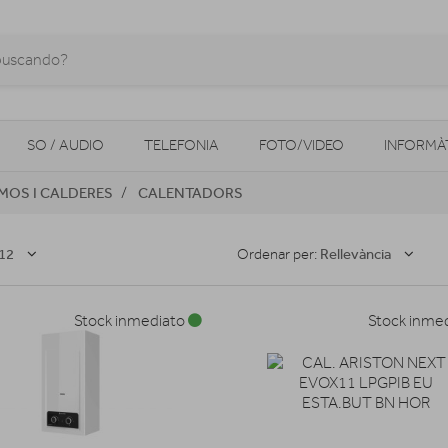
SO / AUDIO
TELEFONIA
FOTO/VIDEO
INFORMÀ
MOS I CALDERES
CALENTADORS
MOBILITAT URBANA
NAVEGADORS GPS
CONSOLES
12
Rellevància
Ordenar per:
Stock inmediato
Stock inme