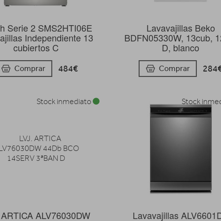
h Serie 2 SMS2HTI06E
Lavavajillas Beko
ajillas Independiente 13
BDFN05330W, 13cub, 12
cubiertos C
D, blanco
484€
284
Comprar
Comprar
Stock inmediato
Stock inme
. ARTICA ALV76030DW
Lavavajillas ALV6601