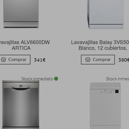
vavajillas ALV6600DW
Lavavajillas Balay 3VS5
ARTICA
Blanco, 12 cubiertos,
341€
380
Comprar
Comprar
Stock inmediato
Stock inme