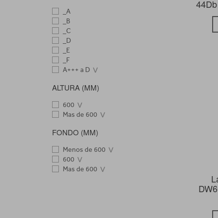
44Db
_A
_B
_C
_D
_E
_F
A+++ a D
ALTURA (MM)
600
Mas de 600
FONDO (MM)
Menos de 600
600
Mas de 600
L
DW60