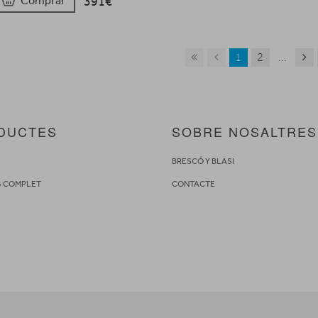
391€
Comprar
1
2
...
DUCTES
SOBRE NOSALTRES
S
BRESCÓ Y BLASI
G COMPLET
CONTACTE