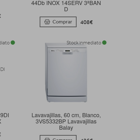
44Db INOX 14SERV 3ªBAN
D
€
408€
Comprar
diato
Stock inmediato
9DI
Lavavajillas, 60 cm, Blanco,
X
3VS5332BP Lavavajillas
Balay
€