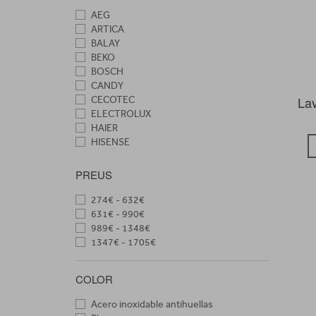
AEG
ARTICA
BALAY
BEKO
BOSCH
CANDY
La
CECOTEC
ELECTROLUX
HAIER
HISENSE
HOOVER
LG
PREUS
SAMSUNG
SHARP
274€ - 632€
SIEMENS
631€ - 990€
SMEG
989€ - 1348€
TEKA
1347€ - 1705€
WHIRLPOOL
COLOR
Acero inoxidable antihuellas