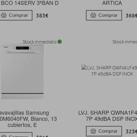
 BCO 14SERV 3ªBAN D
ARTICA
383€
368
Comprar
Comprar
Stock inmediato
Stock inme
avavajillas Samsung
LVJ. SHARP QWNA1F4
M6040FW, Blanco, 13
7P 49dBA DSP INO
cubiertos, E
323
Comprar