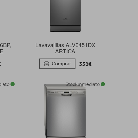
06BP,
Lavavajillas ALV6451DX
 E
ARTICA
€
358€
Comprar
diato
Stock inmediato