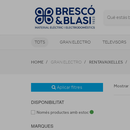
TOTS
GRAN ELECTRO
TELEVISORS
CLIMATITZACIÓ I CALEFACCIÓ
HOME
RENTAVAIXELLES
GRAN ELECTRO
Mostrar 
Aplicar filtres
DISPONIBILITAT
Només productes amb estoc
MARQUES