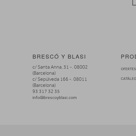
BRESCÓ Y BLASI
PRO
c/ Santa Anna, 31 -. 08002
OFERTE
(Barcelona)
c/ Sepúlveda 166 -. 08011
CATÀLE
(Barcelona)
93 317 32 35
info@brescoyblasi.com