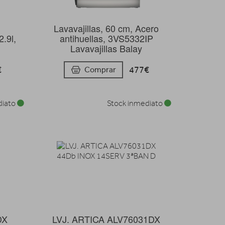
Lavavajillas, 60 cm, Acero
.9l,
antihuellas, 3VS5332IP
Lavavajillas Balay
€
477€
Comprar
diato
Stock inmediato
DX
LVJ. ARTICA ALV76031DX