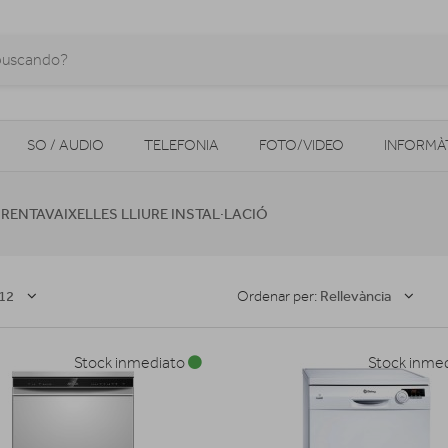
SO / AUDIO
TELEFONIA
FOTO/VIDEO
INFORMÀ
MOBILITAT URBANA
NAVEGADORS GPS
CONSOLES
RENTAVAIXELLES LLIURE INSTAL·LACIÓ
12
Rellevància
Ordenar per:
Stock inmediato
Stock inme