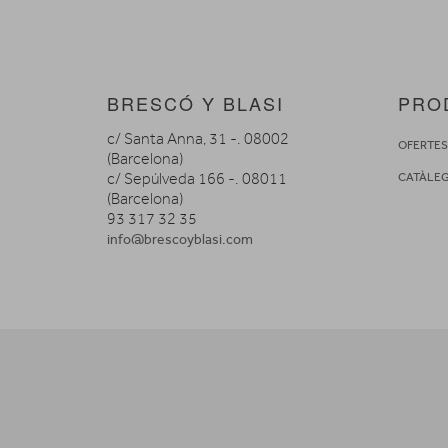
BRESCÓ Y BLASI
PRO
c/ Santa Anna, 31 -. 08002
OFERTE
(Barcelona)
c/ Sepúlveda 166 -. 08011
CATÀLE
(Barcelona)
93 317 32 35
info@brescoyblasi.com