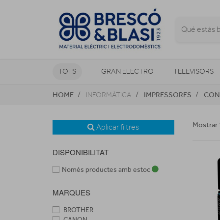
TOTS
GRAN ELECTRO
TELEVISORS
HOME
IMPRESSORES
CON
INFORMÀTICA
CLIMATITZACIÓ I CALEFACCIÓ
Mostrar 
Aplicar filtres
DISPONIBILITAT
Només productes amb estoc
MARQUES
BROTHER
CANON