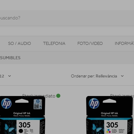
SO / AUDIO
TELEFONIA
FOTO/VIDEO
INFORMÀ
SUMIBLES
MOBILITAT URBANA
NAVEGADORS GPS
CONSOLES
12
Rellevància
Ordenar per:
Stock inmediato
Stock inme