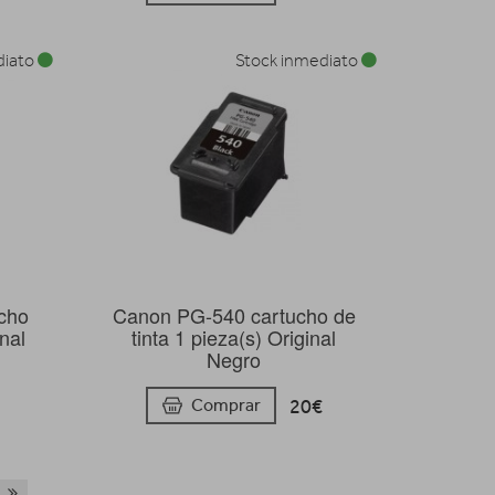
diato
Stock inmediato
cho
Canon PG-540 cartucho de
inal
tinta 1 pieza(s) Original
Negro
20€
Comprar