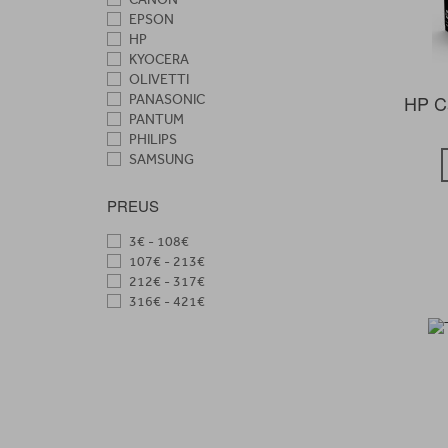
EPSON
HP
KYOCERA
OLIVETTI
HP Ca
PANASONIC
PANTUM
PHILIPS
SAMSUNG
TONER
PREUS
3€ - 108€
107€ - 213€
212€ - 317€
316€ - 421€