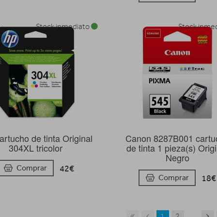
Stock inmediato
Stock inme
rtucho de tinta Original
Canon 8287B001 cartu
304XL tricolor
de tinta 1 pieza(s) Orig
Negro
42€
Comprar
18€
Comprar
1
2
...