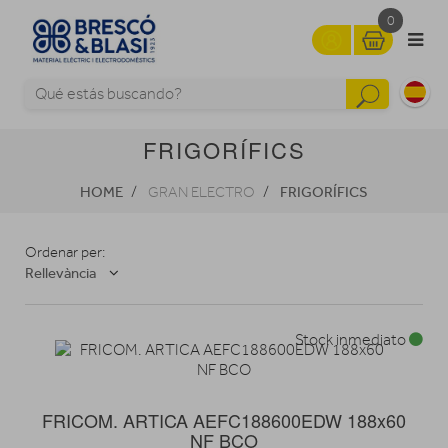
0
FRIGORÍFICS
HOME
FRIGORÍFICS
GRAN ELECTRO
Ordenar per:
Rellevància
Stock inmediato
FRICOM. ARTICA AEFC188600EDW 188x60
NF BCO