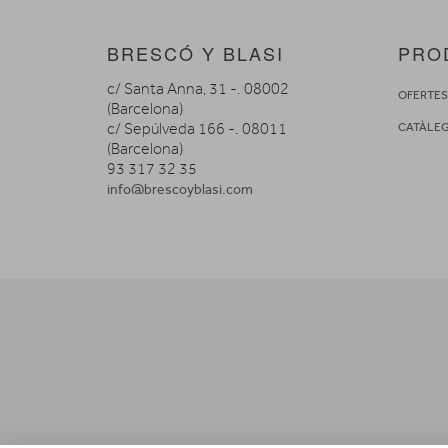
BRESCÓ Y BLASI
PRO
c/ Santa Anna, 31 -. 08002
OFERTE
(Barcelona)
c/ Sepúlveda 166 -. 08011
CATÀLE
(Barcelona)
93 317 32 35
info@brescoyblasi.com