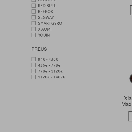
RED BULL
REEBOK
SEGWAY
SMARTGYRO
XIAOMI
YOUIN
PREUS
94€ - 436€
436€ - 778€
778€ - 1120€
1120€ - 1462€
Xia
Max