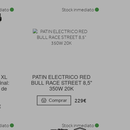
diato
Stock inmediato
n XL
PATIN ELECTRICO RED
nal:
BULL RACE STREET 8,5"
 de
350W 20K
229€
Comprar
€
diato
Stock inmediato