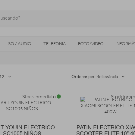
SO / AUDIO
TELEFONIA
FOTO/VIDEO
INFORMÀ
MOBILITAT URBANA
NAVEGADORS GPS
CONSOLES
12
Rellevància
Ordenar per:
Stock inmediato
Stock inme
T YOUIN ELECTRICO
PATIN ELECTRICO XI
SC1005 NIÑOS
SCOOTER ELITE 10" 