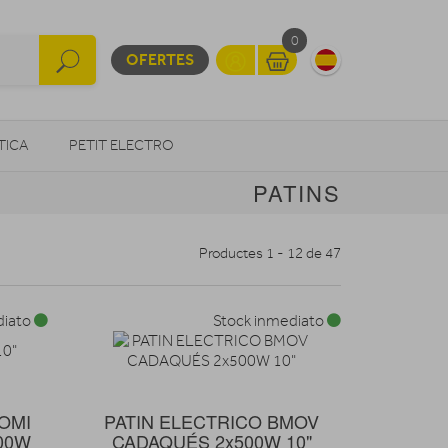
0
OFERTES
TICA
PETIT ELECTRO
PATINS
OTROS
Productes 1 - 12 de 47
diato
Stock inmediato
AOMI
PATIN ELECTRICO BMOV
400W
CADAQUÉS 2x500W 10"