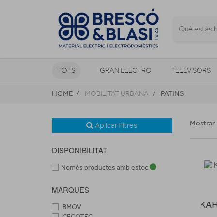
TOTS
GRAN ELECTRO
TELEVISORS
HOME
PATINS
MOBILITAT URBANA
CLIMATITZACIÓ I CALEFACCIÓ
Mostrar 
Aplicar filtres
DISPONIBILITAT
Només productes amb estoc
MARQUES
KAR
BMOV
CECOTEC