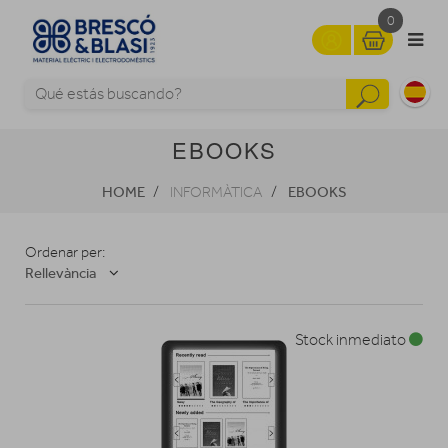
0
EBOOKS
HOME
EBOOKS
INFORMÀTICA
Ordenar per:
Rellevància
Stock inmediato